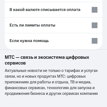
Выбрать
ТВ и телефон
красивый
для дома
В какой валюте списывается оплата
номер
Услуги
Заменить
SIM-
Личный
Есть ли лимиты оплаты
карту
кабинет
интернета
Перейти
и
Если нужна помощь
на
ТВ
eSIM
Личный
кабинет
Для дома
спутникового
МТС — связь и экосистема цифровых
Выберите
ТВ
сервисов
и подключите
Скачать
ТВ
приложение
Актуальные новости не только о тарифах и услугах
с выгодным
Мой
связи, но и новых продуктах МТС: цифровых
тарифом
МТС
приложениях для работы и отдыха, ТВ и медиа,
Акции
Тарифы
финансовых сервисах, технологиях для запуска и
Интернет,
продвижения бизнеса и других сервисах компании
ТВ и телефон
Видеонаблюдение
для дома
для дома