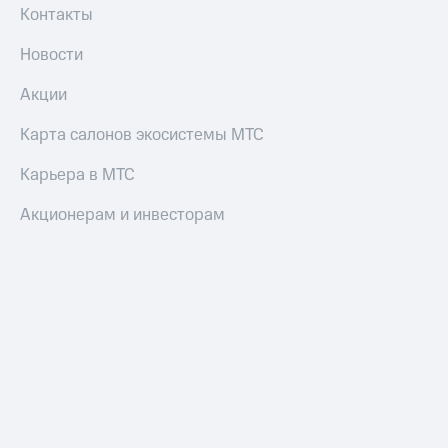
Смартфоны
Контакты
Наушники
Новости
и
колонки
Акции
Умные
Карта салонов экосистемы МТС
часы
и
Карьера в МТС
трекеры
Акционерам и инвесторам
Умный
дом
Планшеты
Акции
и
скидки
Все
товары