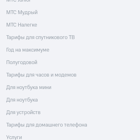
МТС Junior
висы и подписки
Сертификаты
МТС
безопасности
МТС Мудрый
Premium
Всё
Подписка
МТС Налегке
под
на гигабайты
рукой
интернета,
Тарифы для спутникового ТВ
в Мой МТС
фильмы,
музыка
Год на максимуме
Посмотрите,
и многое
что
другое
Полугодовой
полезного
Семейная
есть
группа
Тарифы для часов и модемов
в нашем
приложении
Скидка
Для ноутбука мини
на тарифы,
КИОН
общие
Для ноутбука
подписки
КИОН
и услуги,
Музыка
Для устройств
доступ
к геолокации
КИОН
Тарифы для домашнего телефона
Кино,
Строки
музыка,
Услуги
книги