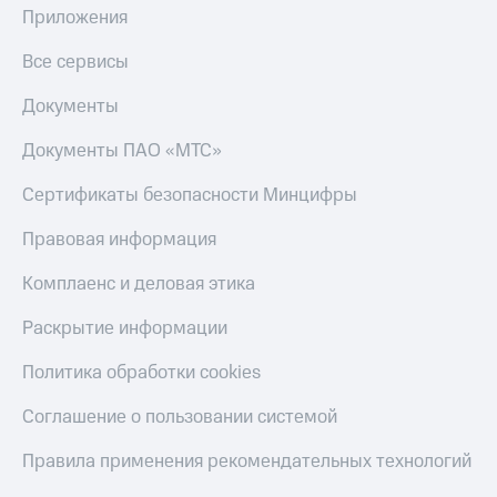
Скидка 30%
с карты
Приложения
на связь
МТС Деньги
Все сервисы
С картой
Обзоры
МТС
товаров
Документы
Деньги
МТС
Скидки
Документы ПАО «МТС»
Накопления
до 40%
на смартфоны
Сертификаты безопасности Минцифры
Откладывайте
деньги
при
Правовая информация
и получайте
покупке
доход 15%
со связью
Комплаенс и деловая этика
Платежи
МТС
и
переводы
Раскрытие информации
Пополнить
Политика обработки cookies
номер
МТС
Соглашение о пользовании системой
Настройки
Правила применения рекомендательных технологий
автоплатежа