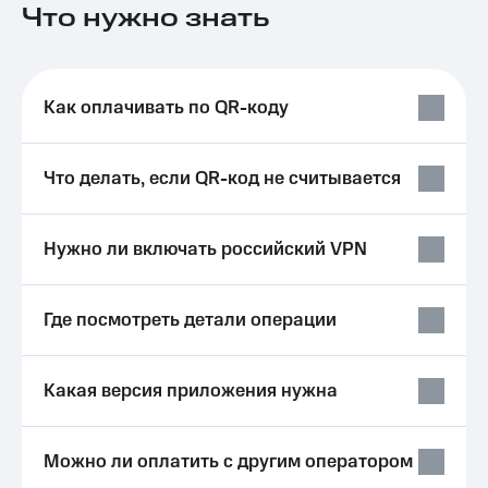
Что нужно знать
на связь
Роуминг
Тарифы
RED,
Семейная
РИИЛ
Как оплачивать по QR-коду
группа
и МТС
Супер
Заказать
дешевле
Что делать, если QR-код не считывается
SIM-
при
карту
оплате
с карты
Оформить
МТС
Нужно ли включать российский VPN
eSIM
Деньги
SIM-
Выберите
Где посмотреть детали операции
карта
и подключите
для
ТВ
иностранцев
с выгодным
Какая версия приложения нужна
тарифом
Оформить
чистый
Тарифы
номер
Можно ли оплатить с другим оператором
Интернет,