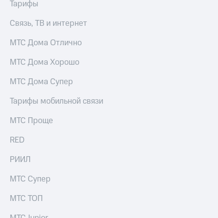
Тарифы
Услуги
149 ₽/
мес
Связь, ТВ и интернет
Акции
МТС
МТС Дома Отлично
Домашний
Premium
интернет
МТС Дома Хорошо
Подписка
Домашнее
на гигабайты
ТВ
МТС Дома Супер
интернета,
фильмы,
Спутниковое
Тарифы мобильной связи
музыка
ТВ
и многое
другое
МТС Проще
Домашний
Семейная
телефон
группа
RED
Перейти
Скидка
РИИЛ
в МТС
на тарифы,
со своим
общие
МТС Супер
номером
подписки
и услуги,
МТС ТОП
Поддержка
доступ
к геолокации