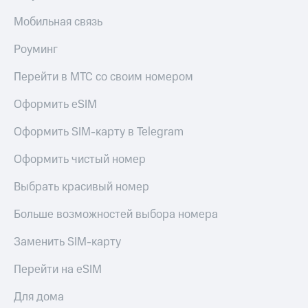
Live
и не
только
Мобильная связь
Гудок
Безопасность
Роуминг
Мой
МТС
Финансы
Перейти в МТС со своим номером
Все
Детям
Оформить eSIM
приложения
и родителям
Оформить SIM-карту в Telegram
Инвестиции
Здоровье
и фитнес
Оформить чистый номер
Получайте
доход
Приложения
Выбрать красивый номер
онлайн
от МТС
Страхование
Больше возможностей выбора номера
Акции
Покупка
полисов
Заменить SIM-карту
Приложения
онлайн
КИОН
Скидка 30%
Перейти на eSIM
на связь
КИОН
Музыка
Для дома
С картой