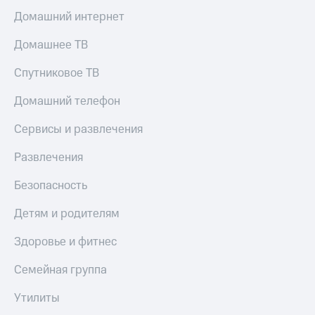
МТС
КИОН
Домашний интернет
Деньги
Строки
МТС
Домашнее ТВ
Накопления
Live
Спутниковое ТВ
Откладывайте
Гудок
деньги
Домашний телефон
и получайте
Мой
доход 15%
МТС
Сервисы и развлечения
Акции
Условия
Все
пополнения
Развлечения
приложения
Финансы
Скидка
Безопасность
Инвестиции
30%
на связь
Детям и родителям
Получайте
доход
Здоровье и фитнес
онлайн
Тарифы
Страхование
RED,
РИИЛ
Семейная группа
Покупка
и МТС Супер
полисов
дешевле
Утилиты
онлайн
при оплате