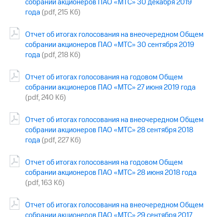
собрании акционеров ПАО «МТС» 30 декабря 2019
Рынок
года
(pdf, 215 Кб)
облигаций
Описание
Отчет об итогах голосования на внеочередном Общем
Еврооблигации-2023
собрании акционеров ПАО «МТС» 30 сентября 2019
Уведомление
года
(pdf, 218 Кб)
о
погашении
Отчет об итогах голосования на годовом Общем
именных
собрании акционеров ПАО «МТС» 27 июня 2019 года
облигаций
(pdf, 240 Кб)
Другое
Регистратор
Отчет об итогах голосования на внеочередном Общем
Реквизиты
собрании акционеров ПАО «МТС» 28 сентября 2018
Контакты
года
(pdf, 227 Кб)
йчивое развитие
и деловая этика
Отчет об итогах голосования на годовом Общем
На главную
собрании акционеров ПАО «МТС» 28 июня 2018 года
(pdf, 163 Кб)
Отчет об итогах голосования на внеочередном Общем
собрании акционеров ПАО «МТС» 29 сентября 2017