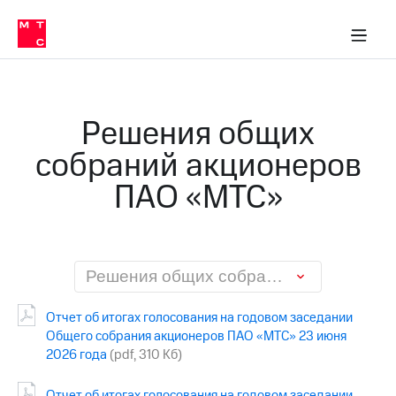
О
сторам и акционерам
Комплаенс и деловая этика
Устойчивое развитие
Медиа-центр
О МТС
О МТС
На главную
компании
О
компании
Стратегия
Стратегия
Карьера
Решения общих
в МТС
Карьера
в МТС
собраний акционеров
Пресс-
релизы
История
ПАО «МТС»
компании
МТС
о технологиях
Правовая
информация
Контакты
Решения общих собраний акционеров ПАО «МТС»
Медиа-центр
Отчет об итогах голосования на годовом заседании
Пресс-
Общего собрания акционеров ПАО «МТС» 23 июня
релизы
2026 года
(pdf, 310 Кб)
МТС
о технологиях
Отчет об итогах голосования на годовом заседании