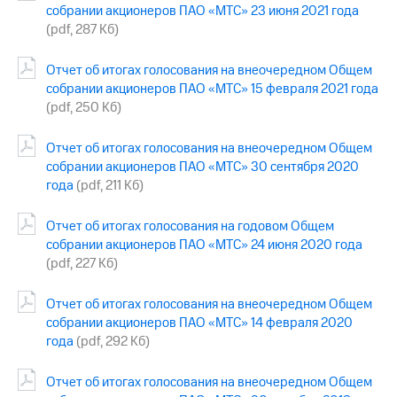
акционерам
собрании акционеров ПАО «МТС» 23 июня 2021 года
Документы
(pdf, 287 Кб)
ПАО
"МТС"
Отчет об итогах голосования на внеочередном Общем
Собрания
акционеров
собрании акционеров ПАО «МТС» 15 февраля 2021 года
Личный
(pdf, 250 Кб)
кабинет
акционера
Отчет об итогах голосования на внеочередном Общем
Акционерный
собрании акционеров ПАО «МТС» 30 сентября 2020
капитал
года
(pdf, 211 Кб)
Контроль
и
аудит
Отчет об итогах голосования на годовом Общем
Рынок
собрании акционеров ПАО «МТС» 24 июня 2020 года
акций
(pdf, 227 Кб)
Описание
Отчет об итогах голосования на внеочередном Общем
Программа
собрании акционеров ПАО «МТС» 14 февраля 2020
приобретения
Порядок
года
(pdf, 292 Кб)
выкупа
акций
Отчет об итогах голосования на внеочередном Общем
Дивиденды