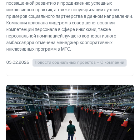
посвященной развитию и продвижению успешных
Рынок
облигаций
инклюзивных практик, а также популяризации лучших
примеров социального партнерства в данном направлении.
Описание
Компания признана лидером в совершенствовании
Еврооблигации-2023
компетенций персонала в сфере инклюзии, также
Уведомление
персональной номинацией лучшего корпоративного
о
амбассадора отмечена менеджер корпоративных
погашении
инклюзивных программ в МТС.
именных
облигаций
03.02.2026
Новости социальных проектов – О компании
Другое
Регистратор
Реквизиты
Контакты
йчивое развитие
и деловая этика
На главную