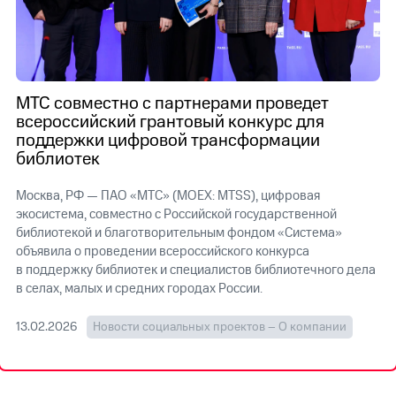
Достижения
Интервью
Финансовая
МТС совместно с партнерами проведет
отчетность
всероссийский грантовый конкурс для
поддержки цифровой трансформации
Контакты
библиотек
Новости
Москва, РФ — ПАО «МТС» (MOEX: MTSS), цифровая
в
регионе
экосистема, совместно с Российской государственной
библиотекой и благотворительным фондом «Система»
м и акционерам
объявила о проведении всероссийского конкурса
Корпоративное
в поддержку библиотек и специалистов библиотечного дела
управление
в селах, малых и средних городах России.
Корпоративный
13.02.2026
Новости социальных проектов – О компании
секретарь
Раскрытие
информации
Информация