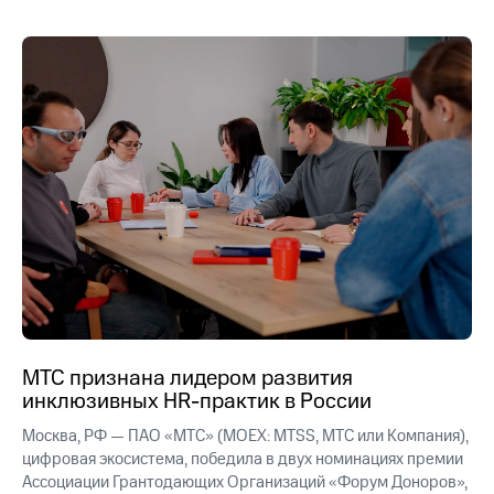
акционерам
Документы
ПАО
"МТС"
Собрания
акционеров
Личный
кабинет
акционера
Акционерный
капитал
Контроль
и
аудит
Рынок
акций
Описание
МТС признана лидером развития
Программа
инклюзивных HR-практик в России
приобретения
Порядок
Москва, РФ — ПАО «МТС» (MOEX: MTSS, МТС или Компания),
выкупа
цифровая экосистема, победила в двух номинациях премии
акций
Ассоциации Грантодающих Организаций «Форум Доноров»,
Дивиденды