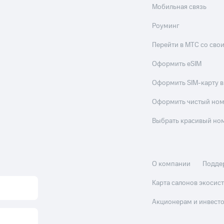
Мобильная связь
Роуминг
Перейти в МТС со св
Оформить eSIM
Оформить SIM-карту в
Оформить чистый но
Выбрать красивый но
О компании
Подде
Карта салонов экоси
Акционерам и инвест