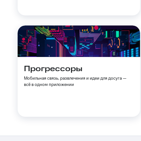
Тарифы RED, РИИЛ и МТС Супер дешев
Обзоры товаров
Скидки до 40%
на смартфоны
при покупке со связью МТС
Прогрессоры
Мобильная связь, развлечения и идеи для досуга —
всё в одном приложении