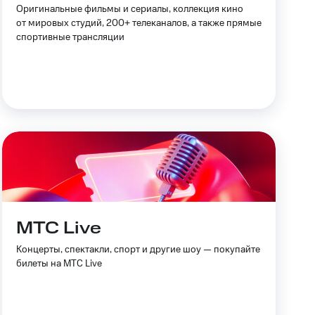
Оригинальные фильмы и сериалы, коллекция кино
Приложения
от мировых студий, 200+ телеканалов, а также прямые
спортивные трансляции
Финансы
угого оператора
Оплата
Интернет-магазин
МТС Live
скидки
Все товары
Концерты, спектакли, спорт и другие шоу — покупайте
билеты на МТС Live