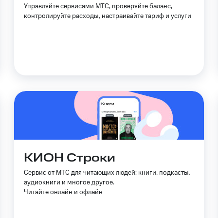
ильмы, музыка и многое другое
Управляйте сервисами МТС, проверяйте баланс,
контролируйте расходы, настраивайте тариф и услуги
ive
Гудок
Мой МТС
Все приложения
услуги, доступ к геолокации
 в нашем приложении
ive
Гудок
Мой МТС
Все приложения
Инвестиции
ход 15%
ер МТС
Настройки автоплатежа
Пополнить номер др
 на карту
МТС Pay
Оплата по QR-коду за границей
КИОН Строки
ые часы и трекеры
Умный дом
Планшеты
Акции и 
Сервис от МТС для читающих людей: книги, подкасты,
ход 15%
аудиокниги и многое другое.
Читайте онлайн и офлайн