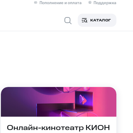
Пополнение и оплата
Поддержка
Скидка 30% на связь
Личные кабинеты
КАТАЛОГ
Мобильная связь
IM-карта для иностранцев
M
Для дома
ерейти в МТС со своим
ой МТС
Сервисы и подписки
Онлайн-кинотеатр КИОН
фитнес
Приложения от МТС