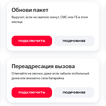
ые часы и трекеры
Умный дом
Планшеты
Акции и 
ход 15%
Обнови пакет
Выручит, если не хватило минут, СМС или ГБ в этом
месяце
ле при оплате с карты МТС Деньги
ПОДКЛЮЧИТЬ
ПОДРОБНЕЕ
Переадресация вызова
Отвечайте на звонки, даже если забыли мобильный
дома или внезапно села батарейка
ПОДКЛЮЧИТЬ
ПОДРОБНЕЕ