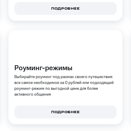
услуги, доступ к геолокации
ПОДРОБНЕЕ
пасность
Финансы
Детям и родителям
Здоровье и 
ильмы, музыка и многое другое
услуги, доступ к геолокации
ive
Гудок
Мой МТС
Все приложения
Роуминг-режимы
 в нашем приложении
Выбирайте роуминг под размах своего путешествия:
ive
Гудок
Мой МТС
Все приложения
Инвестиции
все самое необходимое за 0 рублей или подходящий
роуминг-режим по выгодной цене для более
активного общения
ход 15%
ПОДРОБНЕЕ
ер МТС
Настройки автоплатежа
Пополнить номер др
 на карту
МТС Pay
Оплата по QR-коду за границей