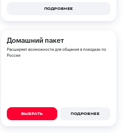
ПОДРОБНЕЕ
фитнес
Приложения от МТС
Приложения
Домашний пакет
Финансы
Расширяет возможности для общения в поездках по
России
ВЫБРАТЬ
ПОДРОБНЕЕ
угого оператора
Оплата
Интернет-магазин