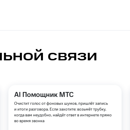
никовое ТВ
МТС Деньги
е Мой МТС
Акции
йная группа
Заказать SIM-карту
Оформить eSIM
S
асивый номер
Заменить SIM-карту
Перейти на eSI
льной связи
ле при оплате с карты МТС Деньги
ым тарифом
ым тарифом
Домашнее ТВ
Спутниковое ТВ
Домашний телефон
П
AI Помощник МТС
ый кабинет спутникового ТВ
Скачать приложение М
Очистит голос от фоновых шумов, пришлёт запись
и итоги разговора. Если захотите: возьмёт трубку,
ильмы, музыка и многое другое
когда вам неудобно, найдёт ответ в интернете прямо
во время звонка