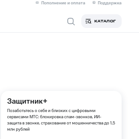
Пополнение и оплата
Поддержка
Скидка 30% на связь
Личные кабинеты
КАТАЛОГ
Мобильная связь
IM-карта для иностранцев
M
Для дома
ерейти в МТС со своим
Защитник+
ой МТС
Сервисы и подписки
Позаботьтесь о себе и близких с цифровыми
сервисами МТС: блокировка спам-звонков, ИИ-
защита в звонке, страхование от мошенничества до 1,5
млн рублей