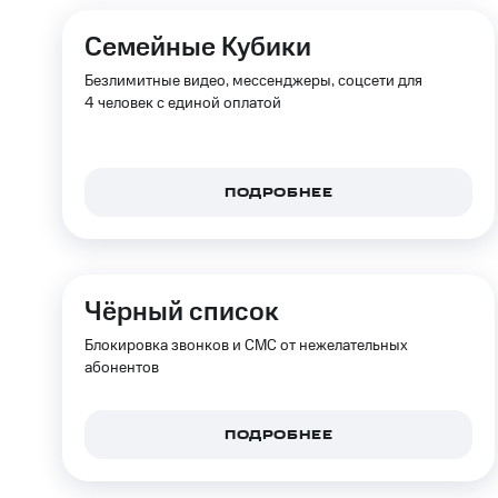
Смартфоны
Наушники и колонки
Умн
МТС Накопления
Откладывайте деньги и получайте до
Семейные Кубики
Акции
Условия пополнения
Безлимитные видео, мессенджеры, соцсети для
4 человек с единой оплатой
Скидка 30% на связь
Тарифы RED, РИИЛ и МТС Супер дешев
ПОДРОБНЕЕ
Обзоры товаров
Скидки до 40%
Чёрный список
на смартфоны
Блокировка звонков и СМС от нежелательных
при покупке со связью МТС
абонентов
ПОДРОБНЕЕ