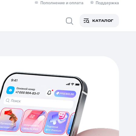
Пополнение и оплата
Поддержка
Скидка 30% на связь
Личные кабинеты
КАТАЛОГ
Мобильная связь
IM-карта для иностранцев
M
Для дома
ерейти в МТС со своим
ой МТС
Сервисы и подписки
фитнес
Приложения от МТС