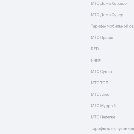
МТС Дома Хорошо
ле при оплате с карты МТС Деньги
МТС Дома Супер
Тарифы мобильной св
МТС Проще
RED
РИИЛ
МТС Супер
МТС ТОП
МТС Junior
МТС Мудрый
МТС Налегке
Тарифы для спутников