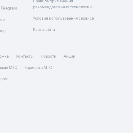
Правила применения
рекомендательных технологий
 Telegram
Условия использования сервиса
мер
Карта сайта
мер
ржка
Контакты
Новости
Акции
стемы МТС
Карьера в МТС
орам