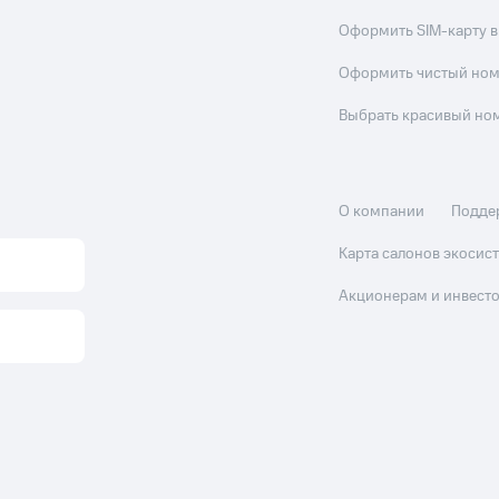
Оформить SIM-карту в
Оформить чистый но
Выбрать красивый но
О компании
Подде
Карта салонов экоси
Акционерам и инвест