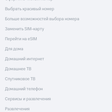
КИОН
Скидка 30%
Выбрать красивый номер
Музыка
на связь
Больше возможностей выбора номера
КИОН
С картой
Строки
МТС
Заменить SIM-карту
Деньги
Live
Перейти на eSIM
МТС
Гудок
Накопления
Для дома
Мой
Откладывайте
Домашний интернет
МТС
деньги
и получайте
Все
Домашнее ТВ
доход 15%
приложения
Акции
Финансы
Спутниковое ТВ
Инвестиции
Условия
пополнения
Домашний телефон
Получайте
доход
Скидка
Сервисы и развлечения
онлайн
30%
на связь
Развлечения
Страхование