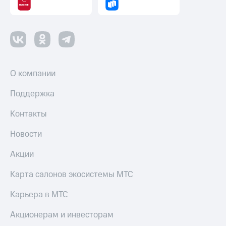
Оплата
по QR-
коду
за границей
тернет-магазин
Смартфоны
О компании
Наушники
Поддержка
и
колонки
Контакты
Умные
Новости
часы
и
Акции
трекеры
Умный
Карта салонов экосистемы МТС
дом
Карьера в МТС
Планшеты
Акционерам и инвесторам
Акции