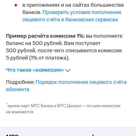
Интернет,
Выбрать
в приложениях и на сайтах большинства
ТВ и телефон
красивый
банков.
Проверить условия пополнения
для дома
номер
лицевого счёта в банковских сервисах
Заменить
Услуги
SIM-
Пример расчёта комиссии 1%:
вы пополняете
карту
Личный
баланс на 500 рублей. Вам поступает
кабинет
Перейти
500 рублей, после чего списывается комиссия
интернета
на
5 рублей (1% от платежа).
и
eSIM
ТВ
Личный
Что такое «комиссия»
Для дома
кабинет
Выберите
спутникового
Подробнее:
Порядок пополнения лицевого счёта
и подключите
ТВ
ТВ
абонента
Скачать
с выгодным
приложение
тарифом
Мой
*
кроме карт МТС Банка и МТС Деньги — по ним комиссия
МТС
не взимается
Акции
Тарифы
Интернет,
ТВ и телефон
Видеонаблюдение
для дома