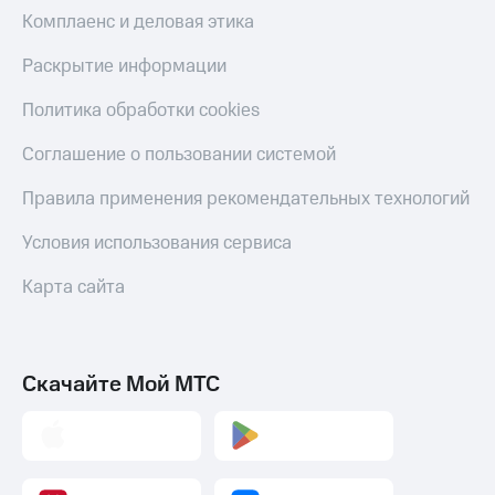
Пополнить
Комплаенс и деловая этика
номер
МТС
Раскрытие информации
Настройки
Политика обработки cookies
автоплатежа
Соглашение о пользовании системой
Пополнить
номер
Правила применения рекомендательных технологий
другого
оператора
Условия использования сервиса
Оплата
Карта сайта
интернета
и
ТВ
Переводы
Скачайте Мой МТС
с
телефона
на карту
МТС Pay