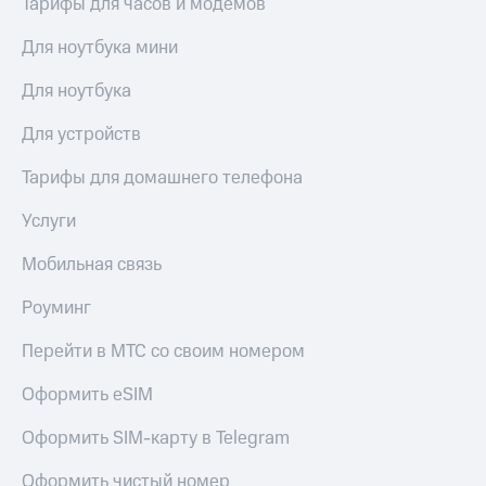
Тарифы для часов и модемов
КИОН
Кино,
Строки
музыка,
Для ноутбука мини
книги
Live
и не
Для ноутбука
только
Гудок
Для устройств
Безопасность
Мой
Тарифы для домашнего телефона
МТС
Финансы
Услуги
Все
Детям
приложения
и родителям
Мобильная связь
Инвестиции
Здоровье
Роуминг
и фитнес
Получайте
доход
Приложения
Перейти в МТС со своим номером
онлайн
от МТС
Оформить eSIM
Страхование
Акции
Оформить SIM-карту в Telegram
Покупка
Приложения
полисов
КИОН
Оформить чистый номер
онлайн