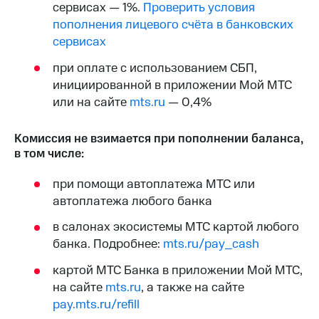
сервисах — 1%.
Проверить условия
на связь
пополнения лицевого счёта в банковских
Роуминг
Тарифы
сервисах
RED,
Семейная
РИИЛ
при оплате с использованием СБП,
группа
и МТС
инициированной в приложении Мой МТС
Супер
или на сайте
mts.ru
— 0,4%
Заказать
дешевле
SIM-
при
карту
оплате
Комиссия не взимается при пополнении баланса,
с карты
в том числе:
Оформить
МТС
eSIM
Деньги
при помощи автоплатежа МТС или
SIM-
автоплатежа любого банка
Выберите
карта
и подключите
в салонах экосистемы МТС картой любого
для
ТВ
иностранцев
с выгодным
банка. Подробнее:
mts.ru/pay_cash
тарифом
Оформить
картой МТС Банка в приложении Мой МТС,
чистый
на сайте
mts.ru
, а также на сайте
Тарифы
номер
pay.mts.ru/refill