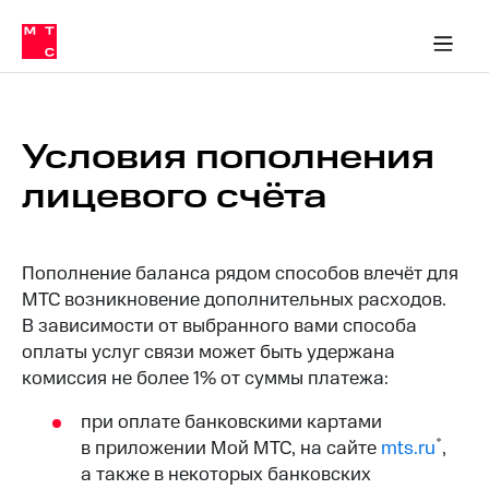
Перенести
ка 30% на связь
обильная связь
Сервисы и подписки
Интернет-магазин
Для дома
Скидка 30% на связь
Личные кабинеты
Финансы
Приложения
номер
ичные кабинеты
в МТС
Мобильная
связь
Тарифы
Интернет
Условия пополнения
и
ТВ
лицевого счёта
Услуги
Спутниковое
ТВ
Роуминг
Пополнение баланса рядом способов влечёт для
МТС
Деньги
МТС возникновение дополнительных расходов.
Личный
В зависимости от выбранного вами способа
кабинет
Мобильная связь
оплаты услуг связи может быть удержана
Скачать
Перенести
комиссия не более 1% от суммы платежа:
приложение
номер
Мой
в МТС
МТС
при оплате банковскими картами
Акции
Тарифы
*
в приложении Мой МТС, на сайте
mts.ru
,
а также в некоторых банковских
Скидка 30%
Услуги