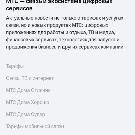
МТС — связь и экосистема цифровых
для дома
сервисов
Услуги
149 ₽/
Актуальные новости не только о тарифах и услугах
мес
связи, но и новых продуктах МТС: цифровых
Акции
приложениях для работы и отдыха, ТВ и медиа,
МТС
Домашний
Premium
финансовых сервисах, технологиях для запуска и
интернет
продвижения бизнеса и других сервисах компании
Подписка
Домашнее
на гигабайты
ТВ
интернета,
Тарифы
фильмы,
Спутниковое
музыка
ТВ
Связь, ТВ и интернет
и многое
другое
Домашний
МТС Дома Отлично
телефон
Семейная
группа
МТС Дома Хорошо
Перейти
в МТС
Скидка
МТС Дома Супер
со своим
на тарифы,
номером
общие
Тарифы мобильной связи
подписки
Поддержка
и услуги,