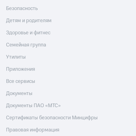
Тарифы
Безопасность
Покупка
RED,
полисов
РИИЛ
Детям и родителям
онлайн
и МТС Супер
дешевле
Скидка 30%
Здоровье и фитнес
при оплате
на связь
с карты
Семейная группа
МТС Деньги
С картой
МТС
Утилиты
Обзоры
Деньги
товаров
Приложения
МТС
Скидки
Накопления
Все сервисы
до 40%
Откладывайте
на смартфоны
Документы
деньги
и получайте
при
Документы ПАО «МТС»
доход 15%
покупке
со связью
Платежи
Сертификаты безопасности Минцифры
МТС
и
переводы
Правовая информация