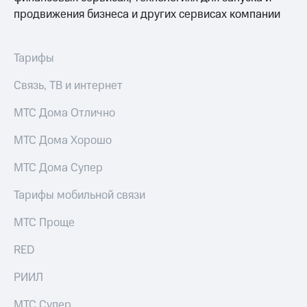
акционерам
продвижения бизнеса и других сервисах компании
Документы
ПАО
"МТС"
Собрания
Тарифы
акционеров
Личный
Связь, ТВ и интернет
кабинет
акционера
МТС Дома Отлично
Акционерный
капитал
МТС Дома Хорошо
Контроль
и
МТС Дома Супер
аудит
Рынок
Тарифы мобильной связи
акций
МТС Проще
Описание
Программа
RED
приобретения
Порядок
выкупа
РИИЛ
акций
Дивиденды
МТС Супер