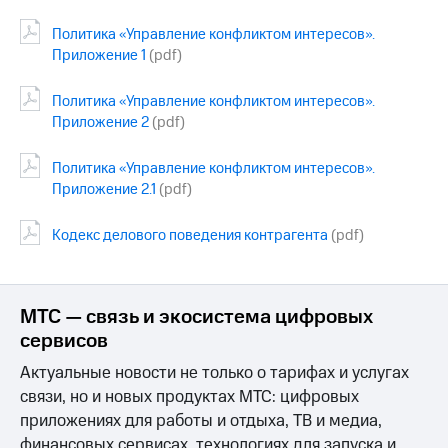
Достижения
Политика «Управление конфликтом интересов».
Приложение 1
(pdf)
Интервью
Политика «Управление конфликтом интересов».
Финансовая
Приложение 2
(pdf)
отчетность
Контакты
Политика «Управление конфликтом интересов».
Приложение 2.1
(pdf)
Новости
в
Кодекс делового поведения контрагента
(pdf)
регионе
м и акционерам
Корпоративное
МТС — связь и экосистема цифровых
управление
сервисов
Корпоративный
Актуальные новости не только о тарифах и услугах
секретарь
Раскрытие
связи, но и новых продуктах МТС: цифровых
информации
приложениях для работы и отдыха, ТВ и медиа,
Информация
финансовых сервисах, технологиях для запуска и