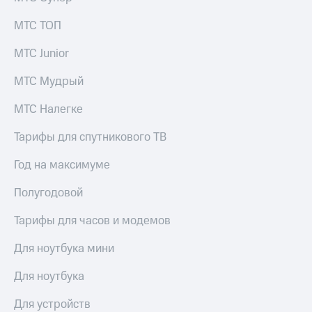
Рынок
облигаций
МТС ТОП
Описание
МТС Junior
Еврооблигации-2023
Уведомление
МТС Мудрый
о
погашении
МТС Налегке
именных
облигаций
Тарифы для спутникового ТВ
Другое
Год на максимуме
Регистратор
Реквизиты
Полугодовой
Контакты
йчивое развитие
Тарифы для часов и модемов
и деловая этика
На главную
Для ноутбука мини
Для ноутбука
Для устройств