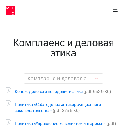
О
сторам и акционерам
Комплаенс и деловая этика
Устойчивое развитие
Медиа-центр
О МТС
О МТС
На главную
компании
О
компании
Стратегия
Стратегия
Карьера
Комплаенс и деловая
в МТС
Карьера
в МТС
этика
Пресс-
релизы
История
компании
МТС
о технологиях
Правовая
информация
Комплаенс и деловая этика
Контакты
Кодекс делового поведения и этики
(pdf, 662.9 Кб)
Медиа-центр
Пресс-
Политика «Соблюдение антикоррупционного
релизы
законодательства»
(pdf, 376.5 Кб)
МТС
Политика «Управление конфликтом интересов»
(pdf)
о технологиях