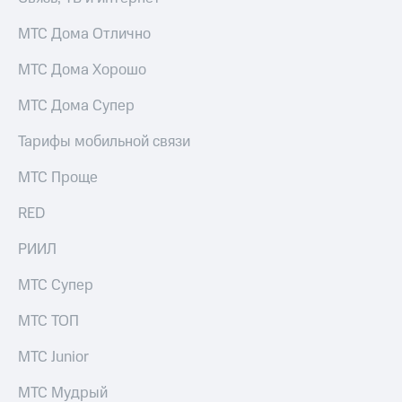
акционерам
Документы
МТС Дома Отлично
ПАО
"МТС"
МТС Дома Хорошо
Собрания
акционеров
МТС Дома Супер
Личный
кабинет
акционера
Тарифы мобильной связи
Акционерный
капитал
МТС Проще
Контроль
и
RED
аудит
Рынок
РИИЛ
акций
МТС Супер
Описание
Программа
МТС ТОП
приобретения
Порядок
МТС Junior
выкупа
акций
МТС Мудрый
Дивиденды