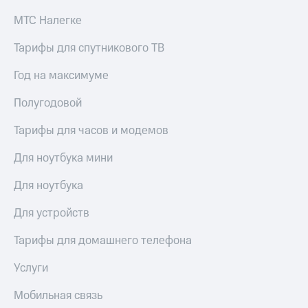
Рынок
МТС Налегке
облигаций
Тарифы для спутникового ТВ
Описание
Еврооблигации-2023
Уведомление
Год на максимуме
о
погашении
Полугодовой
именных
облигаций
Тарифы для часов и модемов
Другое
Для ноутбука мини
Регистратор
Реквизиты
Для ноутбука
Контакты
йчивое развитие
Для устройств
и деловая этика
На главную
Тарифы для домашнего телефона
Услуги
Мобильная связь