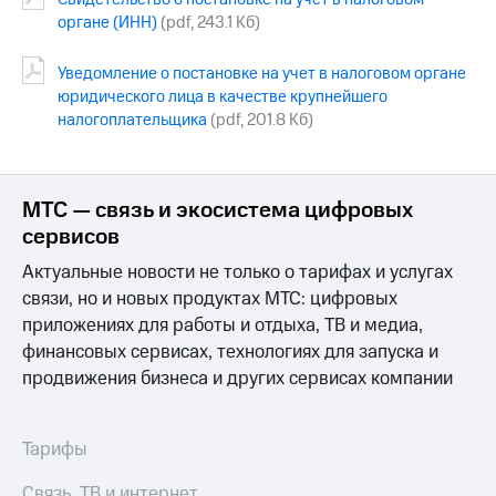
органе (ИНН)
(pdf, 243.1 Кб)
Достижения
Уведомление о постановке на учет в налоговом органе
Интервью
юридического лица в качестве крупнейшего
налогоплательщика
(pdf, 201.8 Кб)
Финансовая
отчетность
Контакты
МТС — связь и экосистема цифровых
Новости
сервисов
в
регионе
Актуальные новости не только о тарифах и услугах
связи, но и новых продуктах МТС: цифровых
м и акционерам
приложениях для работы и отдыха, ТВ и медиа,
Корпоративное
финансовых сервисах, технологиях для запуска и
управление
продвижения бизнеса и других сервисах компании
Корпоративный
секретарь
Раскрытие
Тарифы
информации
Информация
Связь, ТВ и интернет