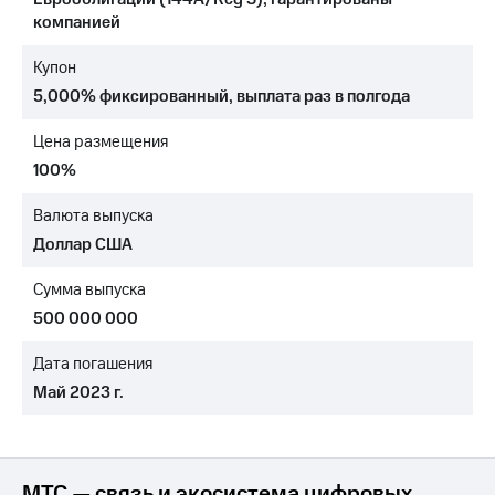
компанией
Достижения
Купон
Интервью
5,000% фиксированный, выплата раз в полгода
Финансовая
отчетность
Цена размещения
100%
Контакты
Валюта выпуска
Новости
Доллар США
в
регионе
Сумма выпуска
м и акционерам
500 000 000
Корпоративное
управление
Дата погашения
Май 2023 г.
Корпоративный
секретарь
Раскрытие
информации
Информация
МТС — связь и экосистема цифровых