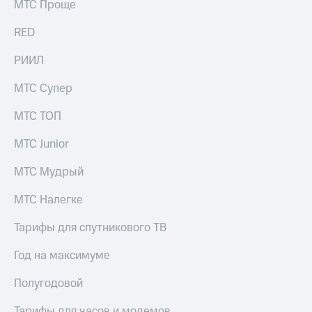
МТС Проще
Рынок
облигаций
RED
Описание
РИИЛ
Еврооблигации-2023
Уведомление
МТС Супер
о
погашении
именных
МТС ТОП
облигаций
Другое
МТС Junior
Регистратор
МТС Мудрый
Реквизиты
Контакты
МТС Налегке
йчивое развитие
и деловая этика
Тарифы для спутникового ТВ
На главную
Год на максимуме
Полугодовой
Тарифы для часов и модемов