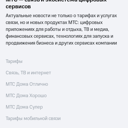
акционерам
сервисов
Документы
ПАО
Актуальные новости не только о тарифах и услугах
"МТС"
связи, но и новых продуктах МТС: цифровых
Собрания
акционеров
приложениях для работы и отдыха, ТВ и медиа,
Личный
финансовых сервисах, технологиях для запуска и
кабинет
продвижения бизнеса и других сервисах компании
акционера
Акционерный
капитал
Контроль
Тарифы
и
аудит
Связь, ТВ и интернет
Рынок
акций
МТС Дома Отлично
Описание
МТС Дома Хорошо
Программа
приобретения
МТС Дома Супер
Порядок
выкупа
Тарифы мобильной связи
акций
Дивиденды