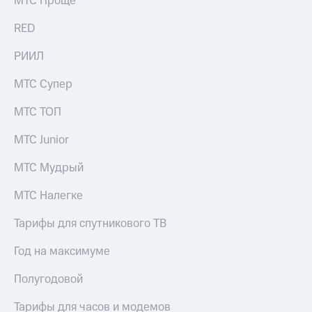
МТС Проще
Рынок
облигаций
RED
Описание
РИИЛ
Еврооблигации-2023
Уведомление
МТС Супер
о
погашении
МТС ТОП
именных
облигаций
МТС Junior
Другое
МТС Мудрый
Регистратор
Реквизиты
Контакты
МТС Налегке
йчивое развитие
и деловая этика
Тарифы для спутникового ТВ
На главную
Год на максимуме
Полугодовой
Тарифы для часов и модемов