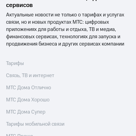
акционерам
сервисов
Документы
ПАО
Актуальные новости не только о тарифах и услугах
"МТС"
связи, но и новых продуктах МТС: цифровых
Собрания
приложениях для работы и отдыха, ТВ и медиа,
акционеров
Личный
финансовых сервисах, технологиях для запуска и
кабинет
продвижения бизнеса и других сервисах компании
акционера
Акционерный
капитал
Тарифы
Контроль
и
Связь, ТВ и интернет
аудит
Рынок
МТС Дома Отлично
акций
Описание
МТС Дома Хорошо
Программа
приобретения
МТС Дома Супер
Порядок
выкупа
Тарифы мобильной связи
акций
Дивиденды