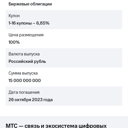
Биржевые облигации
Достижения
Купон
Интервью
1-16 купоны – 6,85%
Финансовая
Цена размещения
отчетность
100%
Контакты
Валюта выпуска
Новости
Российский рубль
в
регионе
Сумма выпуска
м и акционерам
15 000 000 000
Корпоративное
управление
Дата погашения
26 октября 2023 года
Корпоративный
секретарь
Раскрытие
информации
Информация
МТС — связь и экосистема цифровых