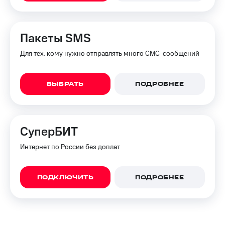
КИОН
Кино,
Строки
музыка,
книги
Live
Пакеты SMS
и не
только
Для тех, кому нужно отправлять много СМС-сообщений
Гудок
Безопасность
Мой
МТС
Финансы
ВЫБРАТЬ
ПОДРОБНЕЕ
Все
Детям
приложения
и родителям
СуперБИТ
Инвестиции
Здоровье
и фитнес
Интернет по России без доплат
Получайте
доход
Приложения
онлайн
от МТС
ПОДКЛЮЧИТЬ
ПОДРОБНЕЕ
Страхование
Акции
Покупка
Приложения
полисов
КИОН
онлайн