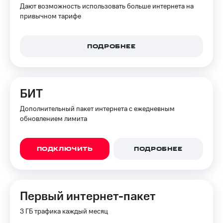
для дома
Дают возможность использовать больше интернета на
привычном тарифе
Услуги
149 ₽/
мес
Акции
ПОДРОБНЕЕ
МТС
Домашний
Premium
интернет
Подписка
Домашнее
БИТ
на гигабайты
ТВ
интернета,
Дополнительный пакет интернета с ежедневным
фильмы,
Спутниковое
обновлением лимита
музыка
ТВ
и многое
другое
Домашний
ПОДКЛЮЧИТЬ
ПОДРОБНЕЕ
телефон
Семейная
группа
Перейти
в МТС
Скидка
со своим
Первый интернет-пакет
на тарифы,
номером
общие
3 ГБ трафика каждый месяц
подписки
Поддержка
и услуги,