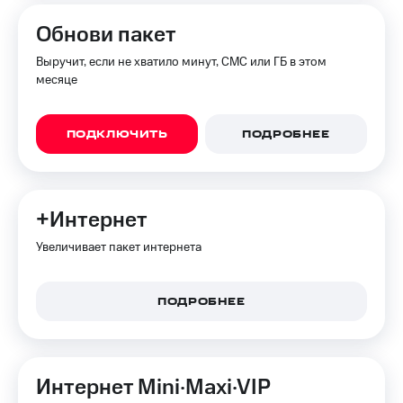
Интернет,
Выбрать
ТВ и телефон
красивый
Обнови пакет
для дома
номер
Выручит, если не хватило минут, СМС или ГБ в этом
Заменить
месяце
Услуги
SIM-
карту
Личный
кабинет
ПОДКЛЮЧИТЬ
ПОДРОБНЕЕ
Перейти
интернета
на
и
eSIM
ТВ
Личный
Для дома
+Интернет
кабинет
Выберите
спутникового
и подключите
Увеличивает пакет интернета
ТВ
ТВ
Скачать
с выгодным
приложение
тарифом
ПОДРОБНЕЕ
Мой
МТС
Акции
Тарифы
Интернет,
ТВ и телефон
Интернет Mini·Maxi·VIP
Видеонаблюдение
для дома