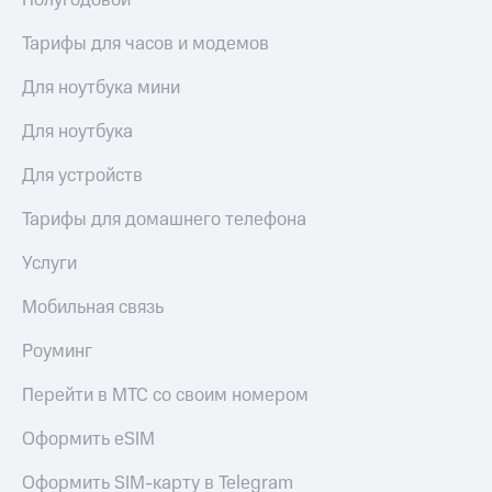
Полугодовой
Пополнить
номер
Тарифы для часов и модемов
МТС
Для ноутбука мини
Настройки
автоплатежа
Для ноутбука
Пополнить
Для устройств
номер
другого
Тарифы для домашнего телефона
оператора
Услуги
Оплата
интернета
и
Мобильная связь
ТВ
Роуминг
Переводы
с
Перейти в МТС со своим номером
телефона
на карту
Оформить eSIM
МТС Pay
Оформить SIM-карту в Telegram