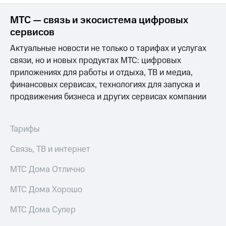
КИОН
Скидка 30%
МТС — связь и экосистема цифровых
Музыка
на связь
сервисов
КИОН
С картой
Актуальные новости не только о тарифах и услугах
Строки
МТС
связи, но и новых продуктах МТС: цифровых
Деньги
Live
приложениях для работы и отдыха, ТВ и медиа,
МТС
финансовых сервисах, технологиях для запуска и
Гудок
Накопления
продвижения бизнеса и других сервисах компании
Мой
Откладывайте
МТС
деньги
Тарифы
и получайте
Все
доход 15%
приложения
Связь, ТВ и интернет
Акции
Финансы
Инвестиции
Условия
МТС Дома Отлично
пополнения
Получайте
МТС Дома Хорошо
доход
Скидка
онлайн
30%
МТС Дома Супер
на связь
Страхование