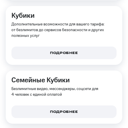
на связь
Кубики
Роуминг
Тарифы
RED,
Дополнительные возможности для вашего тарифа:
Семейная
РИИЛ
от безлимитов до сервисов безопасности и других
группа
и МТС
полезных услуг
Супер
Заказать
дешевле
SIM-
при
карту
оплате
ПОДРОБНЕЕ
с карты
Оформить
МТС
eSIM
Деньги
Семейные Кубики
SIM-
Выберите
карта
и подключите
Безлимитные видео, мессенджеры, соцсети для
для
ТВ
4 человек с единой оплатой
иностранцев
с выгодным
тарифом
Оформить
ПОДРОБНЕЕ
чистый
Тарифы
номер