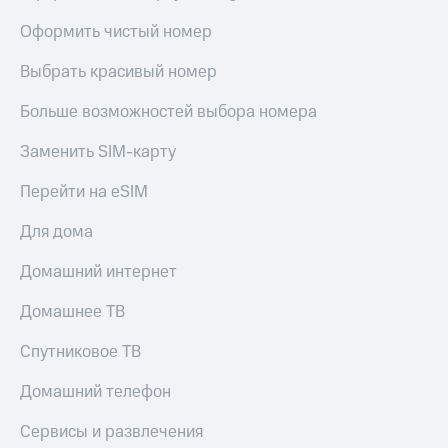
Оплата
Оформить чистый номер
по QR-
коду
Выбрать красивый номер
за границей
Больше возможностей выбора номера
тернет-магазин
Смартфоны
Заменить SIM-карту
Наушники
Перейти на eSIM
и
колонки
Для дома
Умные
часы
Домашний интернет
и
трекеры
Домашнее ТВ
Умный
Спутниковое ТВ
дом
Домашний телефон
Планшеты
Сервисы и развлечения
Акции