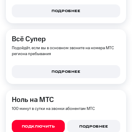
доступ
висы и подписки
к геолокации
ПОДРОБНЕЕ
МТС
Сертификаты
Premium
безопасности
Подписка
Всё Супер
Всё
на гигабайты
интернета,
под
Подойдёт, если вы в основном звоните на номера МТС
фильмы,
рукой
региона пребывания
музыка
в Мой МТС
и многое
другое
Посмотрите,
ПОДРОБНЕЕ
что
Семейная
полезного
группа
есть
в нашем
Скидка
приложении
Ноль на МТС
на тарифы,
общие
КИОН
100 минут в сутки на звонки абонентам МТС
подписки
и услуги,
КИОН
доступ
Музыка
к геолокации
ПОДКЛЮЧИТЬ
ПОДРОБНЕЕ